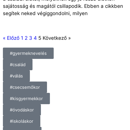
sajátosság és magától csillapodik. Ebben a cikkben
segítek neked végiggondolni, milyen
« Előző
1
2
3
4
5
Következő »
#gyermeknevelés
#család
#válás
#csecsemőkor
#kisgyermekkor
#óvodáskor
#iskoláskor