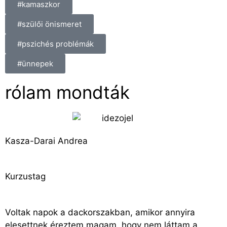
#kamaszkor
#szülői önismeret
#pszichés problémák
#ünnepek
rólam mondták
Kasza-Darai Andrea
Kurzustag
Voltak napok a dackorszakban, amikor annyira
elesettnek éreztem magam, hogy nem láttam a