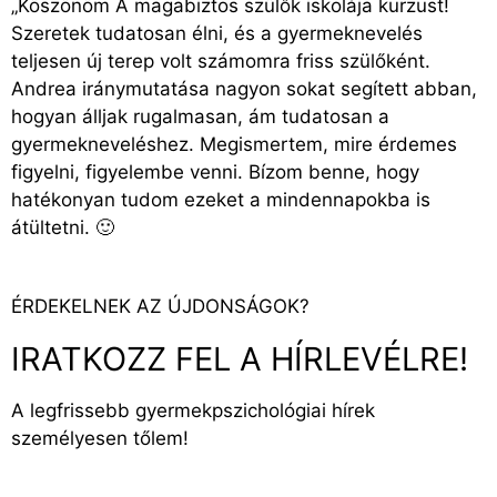
„Köszönöm A magabiztos szülők iskolája kurzust!
Szeretek tudatosan élni, és a gyermeknevelés
teljesen új terep volt számomra friss szülőként.
Andrea iránymutatása nagyon sokat segített abban,
hogyan álljak rugalmasan, ám tudatosan a
gyermekneveléshez. Megismertem, mire érdemes
figyelni, figyelembe venni. Bízom benne, hogy
hatékonyan tudom ezeket a mindennapokba is
átültetni. 🙂
ÉRDEKELNEK AZ ÚJDONSÁGOK?
IRATKOZZ FEL A HÍRLEVÉLRE!
A legfrissebb gyermekpszichológiai hírek
személyesen tőlem!