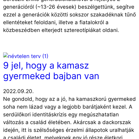
generációról (~13-26 évesek) beszélgettünk, segítve
ezzel a generációk közötti sokszor szakadéknak tűnő
ellentéteket feloldani, illetve a fiatalokról a
közbeszédben elterjedt sztereotípiákat oldani.
9 jel, hogy a kamasz
gyermeked bajban van
2022.09.20.
Ne gondold, hogy az a jó, ha kamaszkorú gyermeked
soha nem lázad vagy a legjobb barátjaként kezel. A
serdülőkori identitáskrízis egy megúszhatatlan
változás a család életében. Akárcsak a dackorszak
idején, itt is szélsőséges érzelmi állapotok uralhatják
a családi életet, melyeknek egy jó része életkori