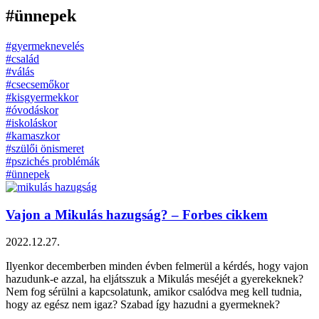
#ünnepek
#gyermeknevelés
#család
#válás
#csecsemőkor
#kisgyermekkor
#óvodáskor
#iskoláskor
#kamaszkor
#szülői önismeret
#pszichés problémák
#ünnepek
Vajon a Mikulás hazugság? – Forbes cikkem
2022.12.27.
Ilyenkor decemberben minden évben felmerül a kérdés, hogy vajon
hazudunk-e azzal, ha eljátsszuk a Mikulás meséjét a gyerekeknek?
Nem fog sérülni a kapcsolatunk, amikor csalódva meg kell tudnia,
hogy az egész nem igaz? Szabad így hazudni a gyermeknek?