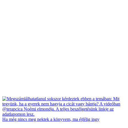
Ha még nincs meg nektek a könyvem, ma éjfélig ingy