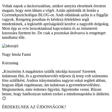
Voltak napok a dackorszakban, amikor annyira elesettnek éreztem
magam, hogy nem láttam a végét. Aztán ajánlották itt Instán a
Gyermekpszichológus BLOG-ot. Andi oldalának azóta is a függője
vagyok. Rengeteg posztban és kérdezz-felelekben segít
mindenkinek, a legkisebb apróságoktól kezdve a nagyobb dolgokig.
Most épp az ovis beszoktatással kapcsolatos és az önismereti
kurzusára fizettem be. De csak a posztokat átolvasva is rengeteget
tanulhatsz tőle.
Nagy Imola Fanni
Kurzustag
„Köszönöm A magabiztos szülők iskolája kurzust! Szeretek
tudatosan élni, és a gyermeknevelés teljesen új terep volt számomra
friss szülőként. Andrea iránymutatása nagyon sokat segített abban,
hogyan álljak rugalmasan, ám tudatosan a gyermekneveléshez.
Megismertem, mire érdemes figyelni, figyelembe venni. Bízom
benne, hogy hatékonyan tudom ezeket a mindennapokba is átültetni.
🙂
ÉRDEKELNEK AZ ÚJDONSÁGOK?