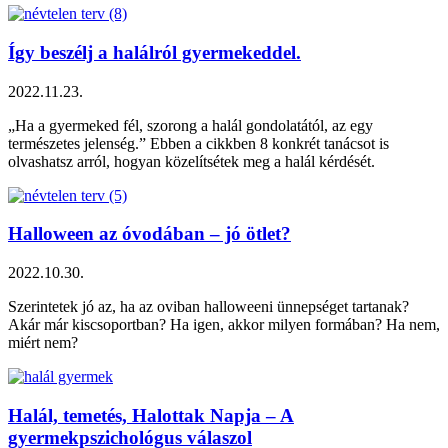
Így beszélj a halálról gyermekeddel.
2022.11.23.
„Ha a gyermeked fél, szorong a halál gondolatától, az egy
természetes jelenség.” Ebben a cikkben 8 konkrét tanácsot is
olvashatsz arról, hogyan közelítsétek meg a halál kérdését.
Halloween az óvodában – jó ötlet?
2022.10.30.
Szerintetek jó az, ha az oviban halloweeni ünnepséget tartanak?
Akár már kiscsoportban? Ha igen, akkor milyen formában? Ha nem,
miért nem?
Halál, temetés, Halottak Napja – A
gyermekpszichológus válaszol