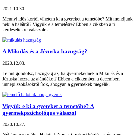
2021.10.30.
Mennyi idős kortól vihetem ki a gyereket a temetőbe? Mit mondjunk
neki a halálról? Vigyük-e a temetésre? Ebben a cikkben a ti
kérdéseitekre válaszolok.
A Mikulás és a Jézuska hazugság?
2020.12.03.
Te mit gondolsz, hazugság az, ha gyermekednek a Mikulás és a
Jézuska hozza az ajándékot? Ebben a cikkemben a decemberi
ünnepi szokásokról írok, ahogyan a gyermekek megélik.
Vigyük-e ki a gyereket a temetőbe? A
gyermekpszichológus válaszol
2020.10.27.
Néhány nap múlva Halottak Napja. Gyakori kérdés az év ezen