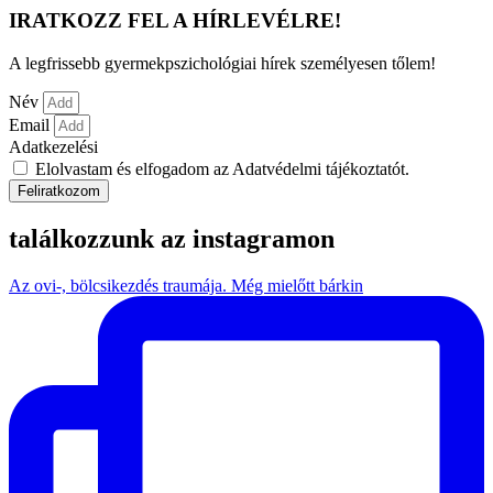
IRATKOZZ FEL A HÍRLEVÉLRE!
A legfrissebb gyermekpszichológiai hírek személyesen tőlem!
Név
Email
Adatkezelési
Elolvastam és elfogadom az Adatvédelmi tájékoztatót.
Feliratkozom
találkozzunk az instagramon
Az ovi-, bölcsikezdés traumája. Még mielőtt bárkin