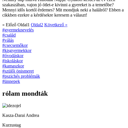
szakaszában, vajon jó ötlet-e kivinni a gyereket is a temetőbe?
Mennyi idős kortól érdemes? Mit mondjuk neki a halálról? Ebben a
cikkben ezekre a kérdésekre keresem a választ!
« Előző
Oldal
1
Oldal
2
Következő »
#gyermeknevelés
#család
#válás
#csecsemőkor
#kisgyermekkor
#óvodáskor
#iskoláskor
#kamaszkor
#szülői önismeret
#pszichés problémák
#ünnepek
rólam mondták
Kasza-Darai Andrea
Kurzustag