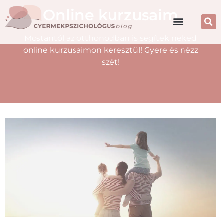
Online kurzusaim
Mostantól az otthonodban is segítek neked
online kurzusaimon keresztül! Gyere és nézz
szét!