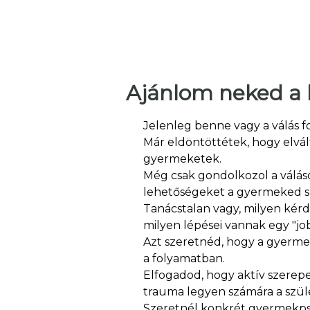
Ajánlom neked a 
Jelenleg benne vagy a válás 
Már eldöntöttétek, hogy elvá
gyermeketek.
Még csak gondolkozol a válás
lehetőségeket a gyermeked sz
Tanácstalan vagy, milyen kérd
milyen lépései vannak egy "jo
Azt szeretnéd, hogy a gyerme
a folyamatban.
Elfogadod, hogy aktív szerepe
trauma legyen számára a szüle
Szeretnél konkrét gyermekpsz