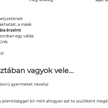
 helyzetének
akhatást, a másik
ra érzelmi
azonban egy válási
űnik.
ó!
tában vagyok vele...
iskorú gyermeket nevelsz.
 jelentőséggel bír mint ahogyan azt te szülőként megé