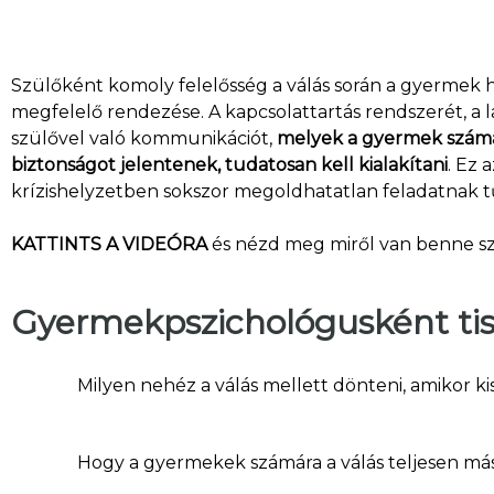
Szülőként komoly felelősség a válás során a gyermek
megfelelő rendezése. A kapcsolattartás rendszerét, a l
szülővel való kommunikációt,
melyek a gyermek számá
biztonságot jelentenek, tudatosan kell kialakítani
. Ez 
krízishelyzetben sokszor megoldhatatlan feladatnak t
KATTINTS A V
IDEÓRA
és nézd meg miről van benne sz
Gyermekpszichológusként tisz
Milyen nehéz a válás mellett dönteni, amikor k
Hogy a gyermekek számára a válás teljesen más