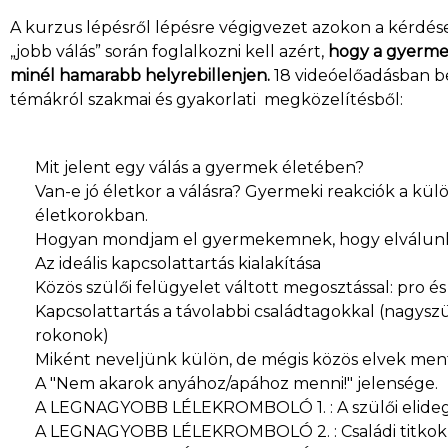
A kurzus lépésről lépésre végigvezet azokon a kérdé
„jobb válás” során foglalkozni kell azért,
hogy a gyermek
minél hamarabb helyrebillenjen.
18 videóelőadásban be
témákról szakmai és gyakorlati megközelítésből:
Mit jelent egy válás a gyermek életében?
Van-e jó életkor a válásra? Gyermeki reakciók a kü
életkorokban.
Hogyan mondjam el gyermekemnek, hogy elválun
Az ideális kapcsolattartás kialakítása
Közös szülői felügyelet váltott megosztással: pro és
Kapcsolattartás a távolabbi családtagokkal (nagysz
rokonok)
Miként neveljünk külön, de mégis közös elvek me
A "Nem akarok anyához/apához menni!" jelensége.
A LEGNAGYOBB LÉLEKROMBOLÓ 1. : A szülői elide
A LEGNAGYOBB LÉLEKROMBOLÓ 2. : Családi titkok a