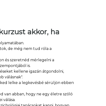
kurzust akkor, ha
folyamatában.
ltok, de még nem tud róla a
on és szeretnéd mérlegelni a
empontjából is.
éseket kellene igazán átgondolni,
bb válásnak".
ked lelke a legkevésbé sérüljön ebben
d van abban, hogy ne egy életre szóló
i válása.
ichológiai tanácsokat kapni, hogyan