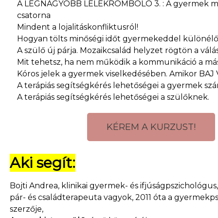
A LEGNAGYOBB LÉLEKROMBOLÓ 3. : A gyermek mi
csatorna
Mindent a lojalitáskonfliktusról!
Hogyan tölts minőségi időt gyermekeddel különél
A szülő új párja. Mozaikcsalád helyzet rögtön a válá
Mit tehetsz, ha nem működik a kommunikáció a más
Kóros jelek a gyermek viselkedésében. Amikor BAJ 
A terápiás segítségkérés lehetőségei a gyermek szá
A terápiás segítségkérés lehetőségei a szülőknek.
KÉREM A KURZUST!
Aki segít:
Bojti Andrea, klinikai gyermek- és ifjúságpszichológu
pár- és családterapeuta vagyok, 2011 óta a gyermek
szerzője,