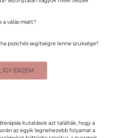
ra? Bizonytalan vagyok mivel teszek
 a válás miatt?
 ha pszichés segítségre lenne szüksége?
, ÍGY ÉRZEM.
dterápiás kutatások azt találták, hogy a
 során az egyik legnehezebb folyamat a
sérelmeket háttérbe szorítva, a gyermek