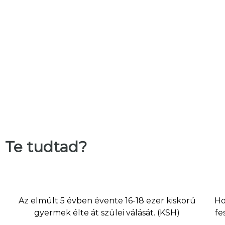
Te tudtad?
Az elmúlt 5 évben évente 16-18 ezer kiskorú
Ho
gyermek élte át szülei válását. (KSH)
fe