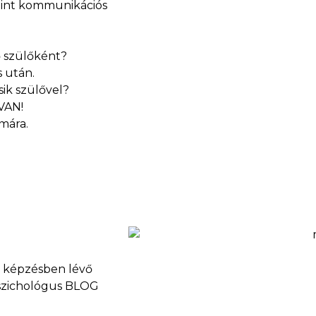
nt kommunikációs
ő szülőként?
s után.
ik szülővel?
VAN!
mára.
s, képzésben lévő
pszichológus BLOG