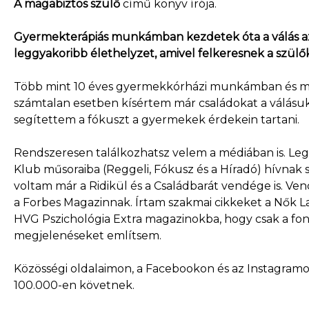
A magabiztos szülő
című könyv írója.
Gyermekterápiás munkámban kezdetek óta a válás a
leggyakoribb élethelyzet, amivel felkeresnek a szülők
Több mint 10 éves gyermekkórházi munkámban és 
számtalan esetben kísértem már családokat a válásu
segítettem a fókuszt a gyermekek érdekein tartani.
Rendszeresen találkozhatsz velem a médiában is. Le
Klub műsoraiba (Reggeli, Fókusz és a Híradó) hívnak 
voltam már a Ridikül és a Családbarát vendége is. V
a Forbes Magazinnak. Írtam szakmai cikkeket a Nők La
HVG Pszichológia Extra magazinokba, hogy csak a fo
megjelenéseket említsem.
Közösségi oldalaimon, a Facebookon és az Instagram
100.000-en követnek.