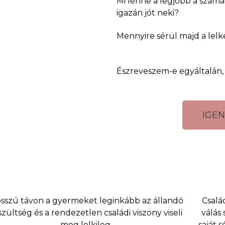
Mi lenne a legjobb a számá
igazán jót neki?
Mennyire sérül majd a lelke
Észreveszem-e egyáltalán,
IGEN
sszú távon a gyermeket leginkább az állandó
Csalá
szültség és a rendezetlen családi viszony viseli
válás
meg lelkileg.
saját 