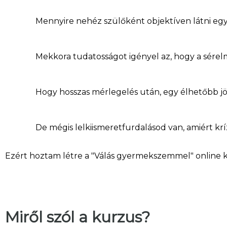
Mennyire nehéz szülőként objektíven látni egy
Mekkora tudatosságot igényel az, hogy a sérel
Hogy hosszas mérlegelés után, egy élhetőbb j
De mégis lelkiismeretfurdalásod van, amiért k
Ezért hoztam létre a "Válás gyermekszemmel" online 
Miről szól a kurzus?