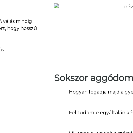
A válás mindig
ért, hogy hosszú
ás
Sokszor aggódom 
Hogyan fogadja majd a gyer
Fel tudom-e egyáltalán kés