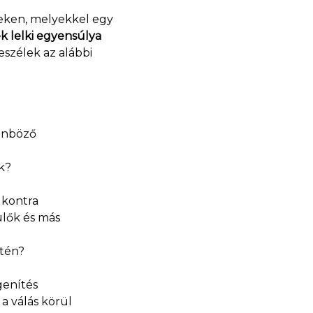
seken, melyekkel egy
 lelki egyensúlya
szélek az alábbi
lönböző
k?
 kontra
ülők és más
ntén?
genítés
 válás körül