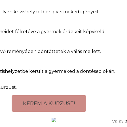
 ilyen krízishelyzetben gyermeked igényeit.
meidet félretéve a gyermek érdekeit képviseld.
övő reményében döntöttetek a válás mellett.
rízishelyzetbe került a gyermeked a döntésed okán.
kurzust.
KÉREM A KURZUST!