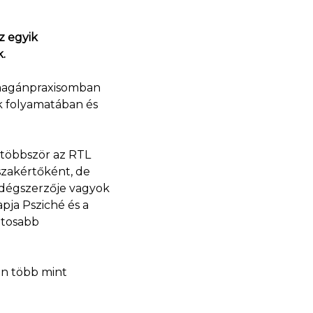
z egyik
.
magánpraxisomban
k folyamatában és
gtöbbször az RTL
szakértőként, de
endégszerzője vagyok
pja Psziché és a
ntosabb
on több mint