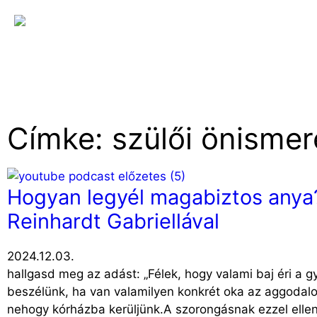
Címke: szülői önismer
Hogyan legyél magabiztos anya
Reinhardt Gabriellával
2024.12.03.
hallgasd meg az adást: „Félek, hogy valami baj éri a g
beszélünk, ha van valamilyen konkrét oka az aggodalo
nehogy kórházba kerüljünk.A szorongásnak ezzel ellent