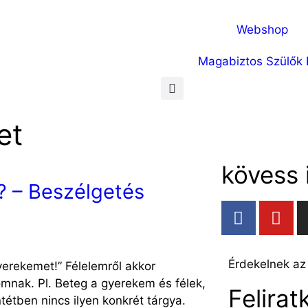
Webshop
Magabiztos Szülők 
et
kövess i
? – Beszélgetés
Érdekelnek az
yerekemet!” Félelemről akkor
mnak. Pl. Beteg a gyerekem és félek,
Felira
étben nincs ilyen konkrét tárgya.