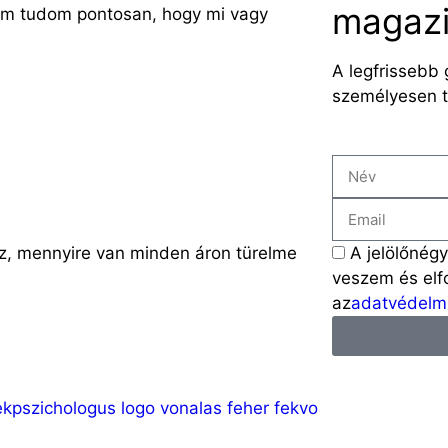
magazin
Nem tudom pontosan, hogy mi vagy
A legfrissebb 
személyesen t
az, mennyire van minden áron türelme
A jelölőnég
veszem és el
az
adatvédelmi