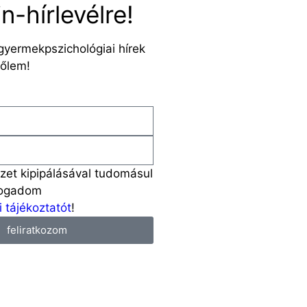
-hírlevélre!
gyermekpszichológiai hírek
őlem!
yzet kipipálásával tudomásul
fogadom
 tájékoztatót
!
feliratkozom