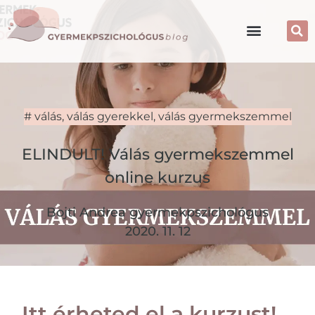
#
válás
,
válás gyerekkel
,
válás gyermekszemmel
ELINDULT! Válás gyermekszemmel
online kurzus
Bojti Andrea gyermekpszichológus
2020. 11. 12
Itt érheted el a kurzust!