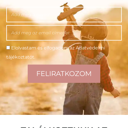
Elolvastam és elfogadom az Adatvédelmi
tájékoztatót.
FELIRATKOZOM