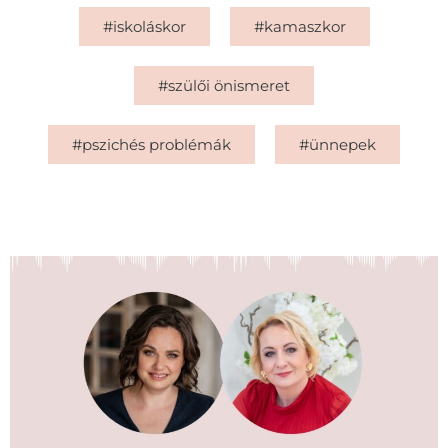
#iskoláskor
#kamaszkor
#szülői önismeret
#pszichés problémák
#ünnepek