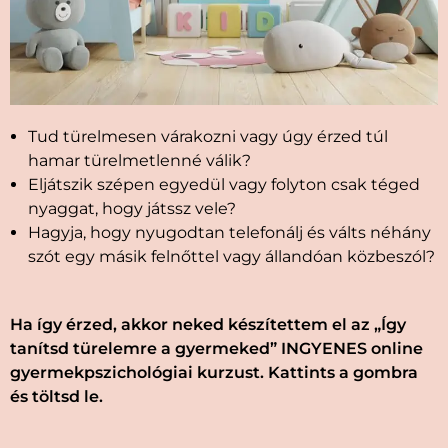
Tud türelmesen várakozni vagy úgy érzed túl
hamar türelmetlenné válik?
Eljátszik szépen egyedül vagy folyton csak téged
nyaggat, hogy játssz vele?
Hagyja, hogy nyugodtan telefonálj és válts néhány
szót egy másik felnőttel vagy állandóan közbeszól?
Ha így érzed, akkor neked készítettem el az „Így
tanítsd türelemre a gyermeked” INGYENES online
gyermekpszichológiai kurzust. Kattints a gombra
és töltsd le.