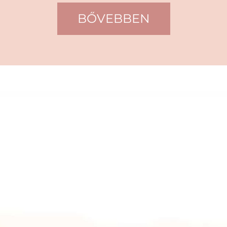
BŐVEBBEN
ÉRDEKELNEK AZ ÚJDONSÁGOK?
IRATKOZZ FEL A
HÍRLEVÉLRE!
A legfrissebb gyermekpszichológiai hírek személyesen
tőlem!