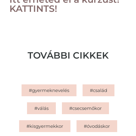
KATTINTS!
TOVÁBBI CIKKEK
#gyermeknevelés
#család
#válás
#csecsemőkor
#kisgyermekkor
#óvodáskor