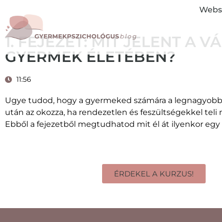
Webs
1. FEJEZET: MIT JELENT A V
GYERMEK ÉLETÉBEN?
11:56
Ugye tudod, hogy a gyermeked számára a legnagyobb 
után az okozza, ha rendezetlen és feszültségekkel teli 
Ebből a fejezetből megtudhatod mit él át ilyenkor eg
ÉRDEKEL A KURZUS!