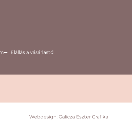
um
Elállás a vásárlástól
Webdesign: Galicza Eszter Grafika