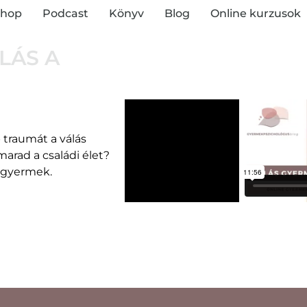
hop
Podcast
Könyv
Blog
Online kurzusok
ÁLÁS A
traumát a válás
marad a családi élet?
y gyermek.