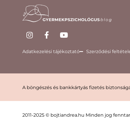
Adatkezelési tájékoztató
Szerződési feltétel
A böngészés és bankkártyás fizetés biztonságá
2011-2025 © bojtiandrea.hu Minden jog fenntar