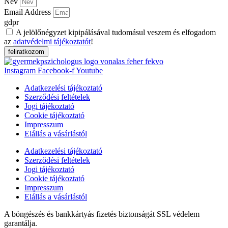
Név
Email Address
gdpr
A jelölőnégyzet kipipálásával tudomásul veszem és elfogadom
az
adatvédelmi tájékoztatót
!
feliratkozom
Instagram
Facebook-f
Youtube
Adatkezelési tájékoztató
Szerződési feltételek
Jogi tájékoztató
Cookie tájékoztató
Impresszum
Elállás a vásárlástól
Adatkezelési tájékoztató
Szerződési feltételek
Jogi tájékoztató
Cookie tájékoztató
Impresszum
Elállás a vásárlástól
A böngészés és bankkártyás fizetés biztonságát SSL védelem
garantálja.