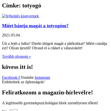
Címke: totyogó
Miért bántja magát a totyogóm?
2021.05.04.
Üti a fejét a falba? Direkt ütögeti magát a játékokkal? Miért csinálja
ezt? Olyan ijesztő! Olvasd el a cikket a válaszokért!
Tovább olvasom »
kövess itt is!
Facebook-f
Youtube
Instagram
Érdekelnek az újdonságok!
Feliratkozom a magazin-hírlevélre!
A legfrissebb gyermekpszichológiai hírek személyesen tőlem!