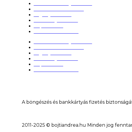
Adatkezelési tájékoztató
Szerződési feltételek
Jogi tájékoztató
Cookie tájékoztató
Impresszum
Elállás a vásárlástól
Adatkezelési tájékoztató
Szerződési feltételek
Jogi tájékoztató
Cookie tájékoztató
Impresszum
Elállás a vásárlástól
A böngészés és bankkártyás fizetés biztonságá
2011-2025 © bojtiandrea.hu Minden jog fenntar