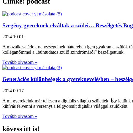
Címke: podcast
Szegény gyereknek elváltak a szülei… Beszélgetés Bo
2024.10.01.
A mozaikcsaládok nehézségeinek hátterében igen gyakran a szülők túlzo
kolléganőmmel a „bűntudatos szülő szindrómáról” beszélgettünk.
Tovább olvasom »
Generációs különbségek a gyereknevelésben – beszélge
2024.09.17.
A mi gyerekeink már teljesen a digitális világba születtek. Így lettünk 
kihívás felvenni a versenyt a felgyorsult digitális világgal szülőként.
Tovább olvasom »
kövess itt is!