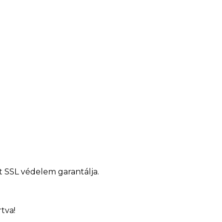
t SSL védelem garantálja.
tva!