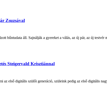
gár Zsuzsával
tt bűntudata áll. Sajnálják a gyereket a válás, az új pár, az új testvér
tés Steigervald Krisztiánnal
mi az első digitális szülői generáció, szüleink pedig az első digitális n