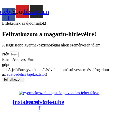
acebook-
Youtube
Instagram
f
Érdekelnek az újdonságok!
Feliratkozom a magazin-hírlevélre!
A legfrissebb gyermekpszichológiai hírek személyesen tőlem!
Név
Email Address
gdpr
A jelölőnégyzet kipipálásával tudomásul veszem és elfogadom
az
adatvédelmi tájékoztatót
!
feliratkozom
Instagram
Facebook-
Youtube
f