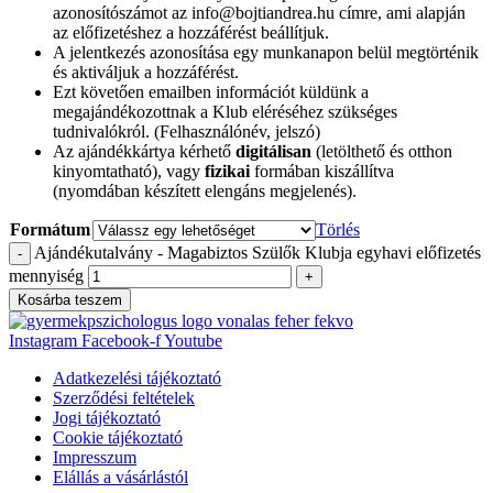
azonosítószámot az info@bojtiandrea.hu címre, ami alapján
az előfizetéshez a hozzáférést beállítjuk.
A jelentkezés azonosítása egy munkanapon belül megtörténik
és aktiváljuk a hozzáférést.
Ezt követően emailben információt küldünk a
megajándékozottnak a Klub eléréséhez szükséges
tudnivalókról. (Felhasználónév, jelszó)
Az ajándékkártya kérhető
digitálisan
(letölthető és otthon
kinyomtatható), vagy
fizikai
formában kiszállítva
(nyomdában készített elengáns megjelenés).
Formátum
Törlés
Ajándékutalvány - Magabiztos Szülők Klubja egyhavi előfizetés
-
mennyiség
+
Kosárba teszem
Instagram
Facebook-f
Youtube
Adatkezelési tájékoztató
Szerződési feltételek
Jogi tájékoztató
Cookie tájékoztató
Impresszum
Elállás a vásárlástól