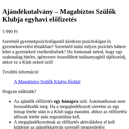
Ajándékutalvány – Magabiztos Szülők
Klubja egyhavi előfizetés
5 990
Ft
Szeretnél gyermekpszichológustól kérdezni pszichológiai és
gyermeknevelési témákban? Szeretnéd tudni milyen pszichés háttere
lehet a gyermeked viselkedésének? Ha fontosnak tartod, hogy egy
szakmailag hiteles, igényesen összeállított tudásanyagból tájékozódj,
akkor ez a Klub neked szól!
További információ:
A Magabiztos Szülők Klubja főoldal
Hogyan működik?
Az ajándék előfizetés
egy hónapra
szól. Automatikusan nem
hosszabbodik meg. Ha a megajándékozott szeretne az egy
hónap letelte után is a Klub tagja maradni, ahhoz az előfizetési
időszak letelte után regisztrálnia kell.
A megajándékozottnak az előfizetés aktiváláshoz el kell
küldenie az ajándékkártyán szereplő megrendelési