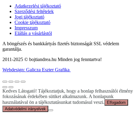
Adatkezelési tájékoztató
Szerződési feltételek
Jogi tájékoztató
Cookie tájékoztató
Impresszum
Elállás a vásárlástól
A böngészés és bankkártyás fizetés biztonságát SSL védelem
garantálja.
2011-2025 © bojtiandrea.hu Minden jog fenntartva!
Webdesign: Galicza Eszter Grafika
Kedves Látogató! Tájékoztatjuk, hogy a honlap felhasználói élmény
fokozásának érdekében sütiket alkalmazunk. A honlapunk
használatával ön a tájékoztatásunkat tudomásul veszi.
Elfogadom
Adatvédelmi irányelvek