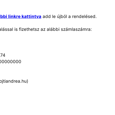
ábbi linkre kattintva
add le újból a rendelésed.
alással is fizethetsz az alábbi számlaszámra:
774
00000000
ojtiandrea.hu)