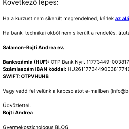
Következő lépés:
Ha a kurzust nem sikerült megrendelned, kérlek
az al
Ha banki technikai okból nem sikerült a rendelés, átut
Salamon-Bojti Andrea ev.
Bankszámla (HUF):
OTP Bank Nyrt 11773449-00381
Számlaszám IBAN kóddal:
HU261177344900381774
SWIFT: OTPVHUHB
Vagy vedd fel velünk a kapcsolatot e-mailben (info@b
Üdvözlettel,
Bojti Andrea
Gyermekpszichológus BLOG