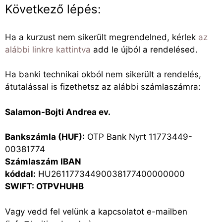
Következő lépés:
Ha a kurzust nem sikerült megrendelned, kérlek
az
alábbi linkre kattintva
add le újból a rendelésed.
Ha banki technikai okból nem sikerült a rendelés,
átutalással is fizethetsz az alábbi számlaszámra:
Salamon-Bojti Andrea ev.
Bankszámla (HUF):
OTP Bank Nyrt 11773449-
00381774
Számlaszám IBAN
kóddal:
HU26117734490038177400000000
SWIFT: OTPVHUHB
Vagy vedd fel velünk a kapcsolatot e-mailben