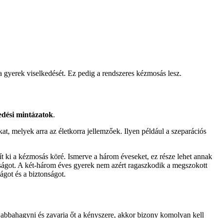
 gyerek viselkedését. Ez pedig a rendszeres kézmosás lesz.
edési mintázatok
.
, melyek arra az életkorra jellemzőek. Ilyen például a szeparációs
ít ki a kézmosás köré. Ismerve a három éveseket, ez része lehet annak
nságot. A két-három éves gyerek nem azért ragaszkodik a megszokott
ságot és a biztonságot.
abbahagyni és zavarja őt a kényszere, akkor bizony komolyan kell