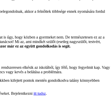
belegondolnak, akkor a felnőttek többsége ennek nyomására fordul
kat is úgy, hogy közben a gyermeket nem. De természetesen ez az a
nácsot! Mi az, ami mindkét szülőt (esetleg nagyszülőt, testvért,
zor már ez az együtt gondolkodás is segít.
rendszeresen elkésik az iskolából, így félő, hogy fegyelmit kap. Vagy
ncs vagy kevés a belátása a problémára.
cikkben kifejtett pontok mentén gondolkodva talány könnyebben
éseket. Bejelentkezni
itt tudsz
.