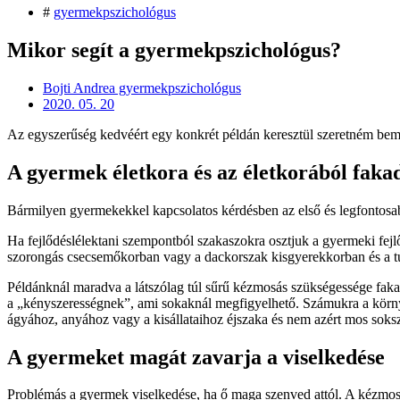
#
gyermekpszichológus
Mikor segít a gyermekpszichológus?
Bojti Andrea gyermekpszichológus
2020. 05. 20
Az egyszerűség kedvéért egy konkrét példán keresztül szeretném bemu
A gyermek életkora és az életkorából faka
Bármilyen gyermekekkel kapcsolatos kérdésben az első és legfontos
Ha fejlődéslélektani szempontból szakaszokra osztjuk a gyermeki fejl
szorongás csecsemőkorban vagy a dackorszak kisgyerekkorban és a túl
Példánknál maradva a látszólag túl sűrű kézmosás szükségessége fakadh
a „kényszerességnek”, ami sokaknál megfigyelhető. Számukra a környe
ágyához, anyához vagy a kisállataihoz éjszaka és nem azért mos soksz
A gyermeket magát zavarja a viselkedése
Problémás a gyermek viselkedése, ha ő maga szenved attól. A kézmos