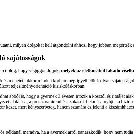
tatni, milyen dolgokat kell átgondolni ahhoz, hogy jobban megértsék a
dó sajátosságok
abb dolog, hogy végiggondoljuk,
melyek az életkorából fakadó viselk
ődés menetét, akkor minden korban megfigyelhetünk olyan sajátosságokat
zott teljesítményorientáció kisiskoláskorban.
at abból is, hogy a gyermek 3 évesen irtózik a kosztól és rituálét alak
zet alakítása, a precíz napirend és szokások betartása nyújtja a bizto
or kezet, mert kényszerbeteg, hanem számára ez jelenti a kiszámítható
ós példánál maradva, ha a gyermek arról panaszkodik, hogy nem tudja 