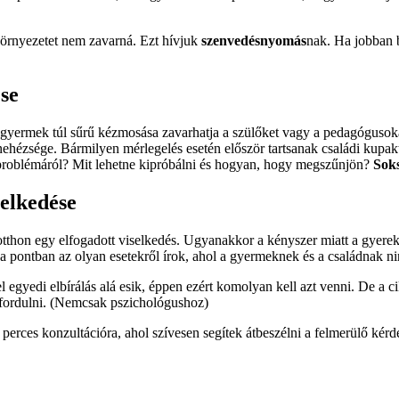
környezetet nem zavarná. Ezt hívjuk
szenvedésnyomás
nak. Ha jobban 
se
A gyermek túl sűrű kézmosása zavarhatja a szülőket vagy a pedagóguso
hézsége. Bármilyen mérlegelés esetén először tartsanak családi kupakta
 problémáról? Mit lehetne kipróbálni és hogyan, hogy megszűnjön?
Soks
selkedése
tthon egy elfogadott viselkedés. Ugyanakkor a kényszer miatt a gyerek 
 a pontban az olyan esetekről írok, ahol a gyermeknek és a családnak ni
egyedi elbírálás alá esik, éppen ezért komolyan kell azt venni. De a 
 fordulni. (Nemcsak pszichológushoz)
ces konzultációra, ahol szívesen segítek átbeszélni a felmerülő kérd