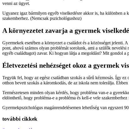
venni az ügyet.
Ugyanez igaz bármilyen egyéb viselkedésre akkor is, ha különben a 
szakemberhez. (Nemcsak pszichológushoz)
A környezetet zavarja a gyermek viselkedé
Gyermekek esetében a környezet a családot és a közösséget jelenti. 
pont, ahová számos olyan problémát sorolunk, ami a szülők nevelési ne
egyéb családtagot) zavar. Ki hogyan látja a megoldást? Mit gondol a
Életvezetési nehézséget okoz a gyermek vi
Tegyük fel, hogy az egész családban szokás a sűrű kézmosás. Így ez o
otthon bevett szokás a káromkodás, de az iskola nem tolerálja. Ebben
Természetesen minden olyan kérdés, hogy probléma van-e a gyerekkel 
eldönthető, hogy probléma-e a probléma és kell-e vele szakemberhez
Gyermekpszichológus magánrendelésemen lehetőség van egyszeri 90 per
további cikkek