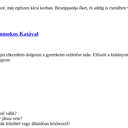
re, már egészen kicsi korban. Beszippantja őket, és addig is csendb
 Domokos Katával
ra elkezdtem dolgozni a gyerekeim születése után. Először a kislányo
nagyon
né válik?
 játssz vele?
ik felnőttel vagy állandóan közbeszól?