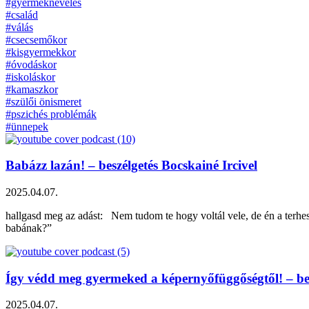
#gyermeknevelés
#család
#válás
#csecsemőkor
#kisgyermekkor
#óvodáskor
#iskoláskor
#kamaszkor
#szülői önismeret
#pszichés problémák
#ünnepek
Babázz lazán! – beszélgetés Bocskainé Ircivel
2025.04.07.
hallgasd meg az adást: Nem tudom te hogy voltál vele, de én a terhe
babának?”
Így védd meg gyermeked a képernyőfüggőségtől! – be
2025.04.07.