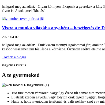
hallgasd meg az adást: Olyan könnyen rákapnak a gyerekek a kütyük
távon is. A sok „mellékhatás”
Vissza a munka világába anyaként – beszélgetés dr.
2025.04.07.
hallgasd meg az adást: Emlékszem mennyi izgalommal járt, amikor új
később visszamentem főállásba a kórházba. Őszintén szólva eleinte 
Tovább a blogra
ingyenes kurzus
A te gyermeked
Tud türelmesen várakozni vagy úgy érzed túl hamar türelmetlen
Eljátszik szépen egyedül vagy folyton csak téged nyaggat, hogy
Hagyja, hogy nyugodtan telefonálj és válts néhány szót egy más