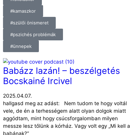
#kamaszkor
#szülői önismeret
#pszichés problémák
#ünnepek
Babázz lazán! – beszélgetés
Bocskainé Ircivel
2025.04.07.
hallgasd meg az adást: Nem tudom te hogy voltál
vele, de én a terhességem alatt olyan dolgok miatt
aggódtam, mint hogy csúcsforgalomban milyen
messze lesz tőlünk a kórház. Vagy volt egy „Mi kell a
babának?”