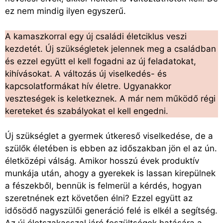
ez nem mindig ilyen egyszerű.
A kamaszkorral egy új családi életciklus veszi
kezdetét. Új szükségletek jelennek meg a családban
és ezzel együtt el kell fogadni az új feladatokat,
kihívásokat. A változás új viselkedés- és
kapcsolatformákat hív életre. Ugyanakkor
veszteségek is keletkeznek. A már nem működő régi
kereteket és szabályokat el kell engedni.
Új szükséglet a gyermek útkereső viselkedése, de a
szülők életében is ebben az időszakban jön el az ún.
életközépi válság. Amikor hosszú évek produktív
munkája után, ahogy a gyerekek is lassan kirepülnek
a fészekből, bennük is felmerül a kérdés, hogyan
szeretnének ezt követően élni? Ezzel együtt az
idősödő nagyszülői generáció felé is elkél a segítség.