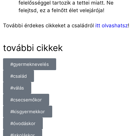
felelősséggel tartozik a tettei miatt. Ne
felejtsd, ez a felnőtt élet velejárója!
További érdekes cikkeket a családról
itt olvashatsz
!
további cikkek
#gyermeknevelés
#család
#válás
#csecsemőkor
#kisgyermekkor
#óvodáskor
#iskoláskor