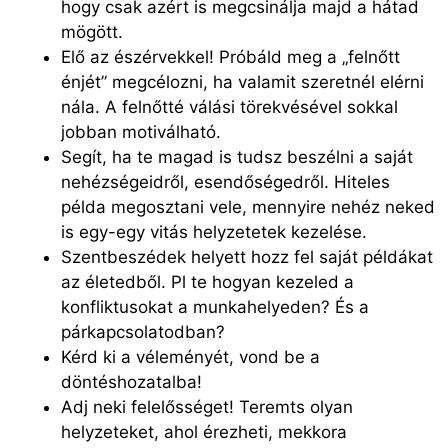
hogy csak azért is megcsinálja majd a hátad
mögött.
Elő az észérvekkel! Próbáld meg a „felnőtt
énjét” megcélozni, ha valamit szeretnél elérni
nála. A felnőtté válási törekvésével sokkal
jobban motiválható.
Segít, ha te magad is tudsz beszélni a saját
nehézségeidről, esendőségedről. Hiteles
példa megosztani vele, mennyire nehéz neked
is egy-egy vitás helyzetetek kezelése.
Szentbeszédek helyett hozz fel saját példákat
az életedből. Pl te hogyan kezeled a
konfliktusokat a munkahelyeden? És a
párkapcsolatodban?
Kérd ki a véleményét, vond be a
döntéshozatalba!
Adj neki felelősséget! Teremts olyan
helyzeteket, ahol érezheti, mekkora