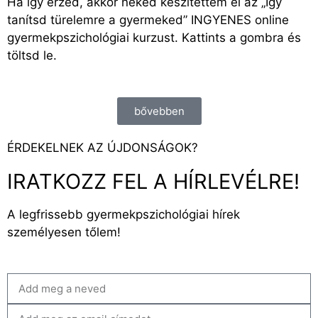
Ha így érzed, akkor neked készítettem el az „Így
tanítsd türelemre a gyermeked” INGYENES online
gyermekpszichológiai kurzust. Kattints a gombra és
töltsd le.
bővebben
ÉRDEKELNEK AZ ÚJDONSÁGOK?
IRATKOZZ FEL A HÍRLEVÉLRE!
A legfrissebb gyermekpszichológiai hírek
személyesen tőlem!