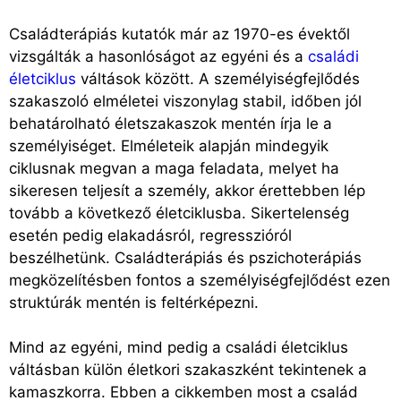
Családterápiás kutatók már az 1970-es évektől
vizsgálták a hasonlóságot az egyéni és a
családi
életciklus
váltások között. A személyiségfejlődés
szakaszoló elméletei viszonylag stabil, időben jól
behatárolható életszakaszok mentén írja le a
személyiséget. Elméleteik alapján mindegyik
ciklusnak megvan a maga feladata, melyet ha
sikeresen teljesít a személy, akkor érettebben lép
tovább a következő életciklusba. Sikertelenség
esetén pedig elakadásról, regresszióról
beszélhetünk. Családterápiás és pszichoterápiás
megközelítésben fontos a személyiségfejlődést ezen
struktúrák mentén is feltérképezni.
Mind az egyéni, mind pedig a családi életciklus
váltásban külön életkori szakaszként tekintenek a
kamaszkorra. Ebben a cikkemben most a család