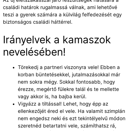
Az új életszakasszal járó feszültségek hatására a
családi határok rugalmassá válnak, ami lehetővé
teszi a gyerek számára a külvilág felfedezését egy
biztonságos családi háttérrel.
Irányelvek a kamaszok
nevelésében!
Törekedj a partneri viszonyra vele! Ebben a
korban büntetésekkel, jutalmazásokkal már
nem sokra mégy. Sokkal fontosabb, hogy
érezze, megértő fülekre talál és te mellette
vagy akkor is, ha bajba kerül.
Vigyázz a tiltással! Lehet, hogy épp az
ellenkezőjét éred el vele. Ha valamit szimplán
nem engedsz neki és ezt tekintélyelvű módon
szeretnéd betartatni vele, számíthatsz rá,