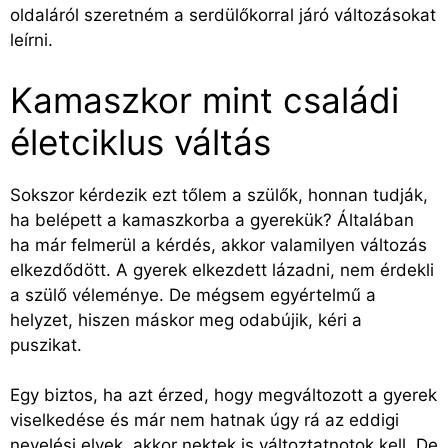
oldaláról szeretném a serdülőkorral járó változásokat
leírni.
Kamaszkor mint családi
életciklus váltás
Sokszor kérdezik ezt tőlem a szülők, honnan tudják,
ha belépett a kamaszkorba a gyerekük? Általában
ha már felmerül a kérdés, akkor valamilyen változás
elkezdődött. A gyerek elkezdett lázadni, nem érdekli
a szülő véleménye. De mégsem egyértelmű a
helyzet, hiszen máskor meg odabújik, kéri a
puszikat.
Egy biztos, ha azt érzed, hogy megváltozott a gyerek
viselkedése és már nem hatnak úgy rá az eddigi
nevelési elvek, akkor nektek is változtatnotok kell. De