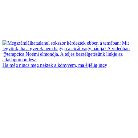
Ha még nincs meg nektek a könyvem, ma éjfélig ingy