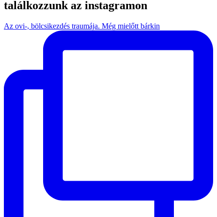
találkozzunk az instagramon
Az ovi-, bölcsikezdés traumája. Még mielőtt bárkin