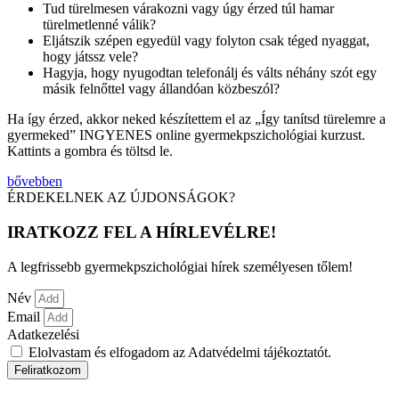
Tud türelmesen várakozni vagy úgy érzed túl hamar
türelmetlenné válik?
Eljátszik szépen egyedül vagy folyton csak téged nyaggat,
hogy játssz vele?
Hagyja, hogy nyugodtan telefonálj és válts néhány szót egy
másik felnőttel vagy állandóan közbeszól?
Ha így érzed, akkor neked készítettem el az „Így tanítsd türelemre a
gyermeked” INGYENES online gyermekpszichológiai kurzust.
Kattints a gombra és töltsd le.
bővebben
ÉRDEKELNEK AZ ÚJDONSÁGOK?
IRATKOZZ FEL A HÍRLEVÉLRE!
A legfrissebb gyermekpszichológiai hírek személyesen tőlem!
Név
Email
Adatkezelési
Elolvastam és elfogadom az Adatvédelmi tájékoztatót.
Feliratkozom