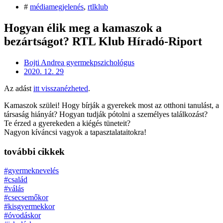
#
médiamegjelenés
,
rtlklub
Hogyan élik meg a kamaszok a
bezártságot? RTL Klub Híradó-Riport
Bojti Andrea gyermekpszichológus
2020. 12. 29
Az adást
itt visszanézheted
.
Kamaszok szülei! Hogy bírják a gyerekek most az otthoni tanulást, a
társaság hiányát? Hogyan tudják pótolni a személyes találkozást?
Te érzed a gyerekeden a kiégés tüneteit?
Nagyon kíváncsi vagyok a tapasztalataitokra!
további cikkek
#gyermeknevelés
#család
#válás
#csecsemőkor
#kisgyermekkor
#óvodáskor