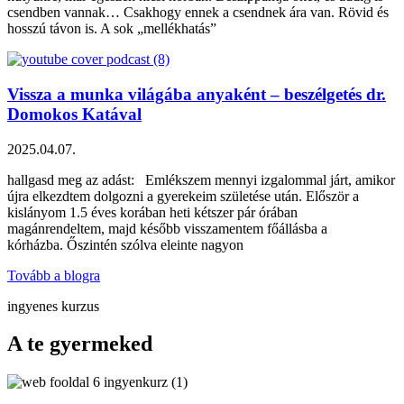
csendben vannak… Csakhogy ennek a csendnek ára van. Rövid és
hosszú távon is. A sok „mellékhatás”
Vissza a munka világába anyaként – beszélgetés dr.
Domokos Katával
2025.04.07.
hallgasd meg az adást: Emlékszem mennyi izgalommal járt, amikor
újra elkezdtem dolgozni a gyerekeim születése után. Először a
kislányom 1.5 éves korában heti kétszer pár órában
magánrendeltem, majd később visszamentem főállásba a
kórházba. Őszintén szólva eleinte nagyon
Tovább a blogra
ingyenes kurzus
A te gyermeked