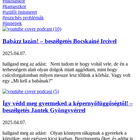
#iskoláskor
#kamaszkor
#szülői önismeret
#pszichés problémák
#ünnepek
Babázz lazán! – beszélgetés Bocskainé Ircivel
2025.04.07.
hallgasd meg az adást: Nem tudom te hogy voltál vele, de én a
terhességem alatt olyan dolgok miatt aggódtam, mint hogy
csúcsforgalomban milyen messze lesz tőlünk a kórház. Vagy volt
egy „Mi kell a babának?”
Így védd meg gyermeked a képernyőfüggőségtől! –
beszélgetés Jantek Gyöngyvérrel
2025.04.07.
hallgasd meg az adást: Olyan könnyen rákapnak a gyerekek a
kütyükre, már egészen kicsi korban. Beszippantja őket, és addig is