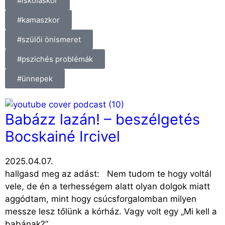
#iskoláskor
#kamaszkor
#szülői önismeret
#pszichés problémák
#ünnepek
Babázz lazán! – beszélgetés
Bocskainé Ircivel
2025.04.07.
hallgasd meg az adást: Nem tudom te hogy voltál
vele, de én a terhességem alatt olyan dolgok miatt
aggódtam, mint hogy csúcsforgalomban milyen
messze lesz tőlünk a kórház. Vagy volt egy „Mi kell a
babának?”