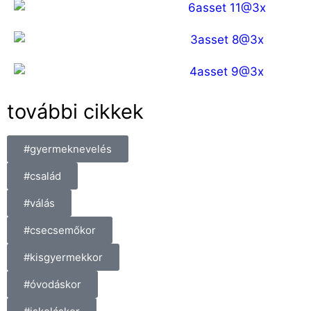
további cikkek
#gyermeknevelés
#család
#válás
#csecsemőkor
#kisgyermekkor
#óvodáskor