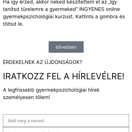
Ha így érzed, akkor neked készítettem el az „Így
tanítsd türelemre a gyermeked” INGYENES online
gyermekpszichológiai kurzust. Kattints a gombra és
töltsd le.
bővebben
ÉRDEKELNEK AZ ÚJDONSÁGOK?
IRATKOZZ FEL A HÍRLEVÉLRE!
A legfrissebb gyermekpszichológiai hírek
személyesen tőlem!