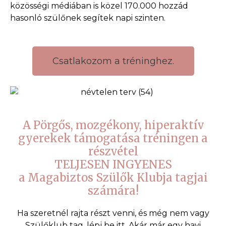
közösségi médiában is közel 170.000 hozzád
hasonló szülőnek segítek napi szinten.
Csatlakozom a tréninghez.
A Pörgős, mozgékony, hiperaktív
gyerekek támogatása tréningen a
részvétel
TELJESEN INGYENES
a Magabiztos Szülők Klubja tagjai
számára!
Ha szeretnél rajta részt venni, és még nem vagy
Szülőklub tag, lépj be itt. Akár már egy havi