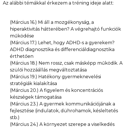
Az alábbi témákkal érkezem a tréning ideje alatt:
(Március 16.) Mi áll a mozgékonyság, a
hiperaktivitás hátterében? A végrehajtó funkciók
működése
(Március 17.) Lehet, hogy ADHD-s a gyerekem?
ADHD diagnosztika és differenciáldiagnosztika
érthetően
(Március 18.) Nem rossz, csak másképp működik. A
szülői hozzáállás megváltoztatása
(Március 19.) Hatékony gyermeknevelési
stratégiák kialakítása
(Március 20.) A figyelem és koncentrációs
készségek támogatása
(Március 23.) A gyermek kommunikációjának a
fejlesztése (indulatok, dührohamok, késleltetés
stb.)
(Március 24.) A környezet szerepe a viselkedés