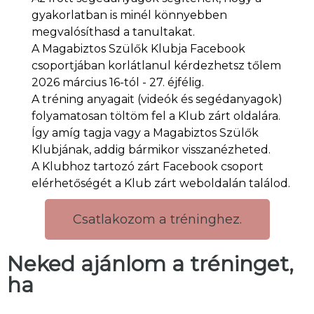
gyakorlatban is minél könnyebben
megvalósíthasd a tanultakat.
A Magabiztos Szülők Klubja Facebook
csoportjában korlátlanul kérdezhetsz tőlem
2026 március 16-tól - 27. éjfélig.
A tréning anyagait (videók és segédanyagok)
folyamatosan töltöm fel a Klub zárt oldalára.
Így amíg tagja vagy a Magabiztos Szülők
Klubjának, addig bármikor visszanézheted.
A Klubhoz tartozó zárt Facebook csoport
elérhetőségét a Klub zárt weboldalán találod.
Csatlakozom a tréninghez.
Neked ajánlom a tréninget,
ha