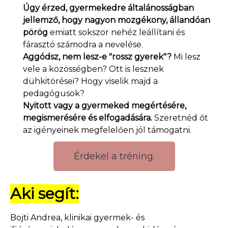
Úgy érzed, gyermekedre általánosságban
jellemző, hogy nagyon mozgékony, állandóan
pörög
emiatt sokszor nehéz leállítani és
fárasztó számodra a nevelése.
Aggódsz, nem lesz-e "rossz gyerek"?
Mi lesz
vele a közösségben? Ott is lesznek
dühkitörései? Hogy viselik majd a
pedagógusok?
Nyitott vagy a gyermeked megértésére,
megismerésére és elfogadására.
Szeretnéd őt
az igényeinek megfelelően jól támogatni.
Érdekel a tréning.
Aki segít:
Bojti Andrea, klinikai gyermek- és