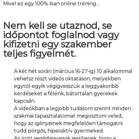
Mivel ez egy 100%-ban online tréning…
Nem kell se utaznod, se
időpontot foglalnod vagy
kifizetni egy szakember
teljes figyelmét.
A két hét során (március 16-27-ig) 10 alkalommal
vehetsz részt videós oktatáson, melyekben
egytől-egyik végigvesszük a leggyakoribb
kérdéseket a félénk, bátortalan gyerekek
kapcsán.
A videókban a legjobb tudásom szerint minden
szakmai tapasztalatomat megosztom veled,
hogy az igényeinek megfelelően támogatni
tudd pörgős, hiperaktív gyermeked.
Az írott segédanyagok segítenek, hogy a