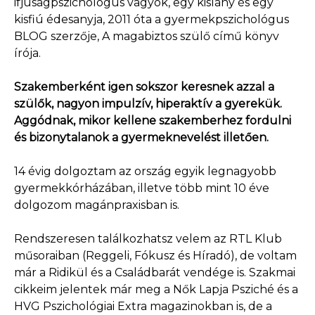
ifjúságpszichológus vagyok, egy kislány és egy
kisfiú édesanyja, 2011 óta a gyermekpszichológus
BLOG szerzője, A magabiztos szülő című könyv
írója.
Szakemberként igen sokszor keresnek azzal a
szülők, nagyon impulzív, hiperaktív a gyerekük.
Aggódnak, mikor kellene szakemberhez fordulni
és bizonytalanok a gyermeknevelést illetően.
14 évig dolgoztam az ország egyik legnagyobb
gyermekkórházában, illetve több mint 10 éve
dolgozom magánpraxisban is.
Rendszeresen találkozhatsz velem az RTL Klub
műsoraiban (Reggeli, Fókusz és Híradó), de voltam
már a Ridikül és a Családbarát vendége is. Szakmai
cikkeim jelentek már meg a Nők Lapja Psziché és a
HVG Pszichológiai Extra magazinokban is, de a