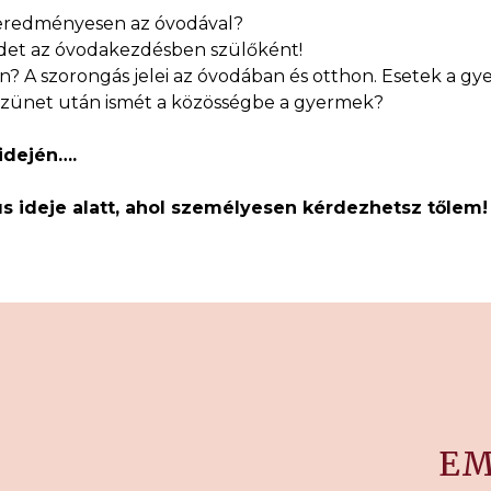
eredményesen az óvodával?
det az óvodakezdésben szülőként!
an? A szorongás jelei az óvodában és otthon. Esetek a g
 szünet után ismét a közösségbe a gyermek?
idején….
 ideje alatt, ahol személyesen kérdezhetsz tőlem!
EM