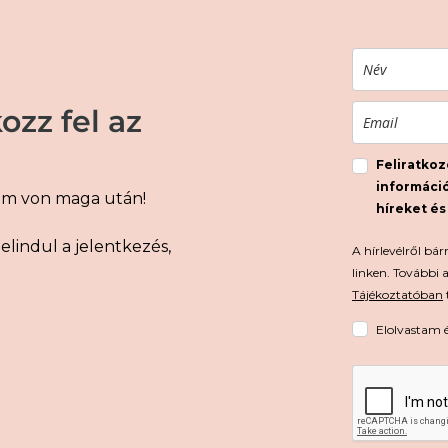
ozz fel az
Feliratkoz
információ
em von maga után!
híreket és
lindul a jelentkezés,
A hírlevélről bá
linken. További 
Tájékoztatóban
Elolvastam 