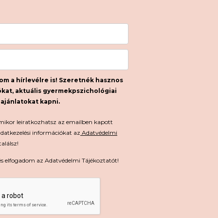
om a hírlevélre is! Szeretnék hasznos
kat, aktuális gyermekpszichológiai
 ajánlatokat kapni.
rmikor leiratkozhatsz az emailben kapott
adatkezelési információkat az
Adatvédelmi
találsz!
és elfogadom az Adatvédelmi Tájékoztatót!