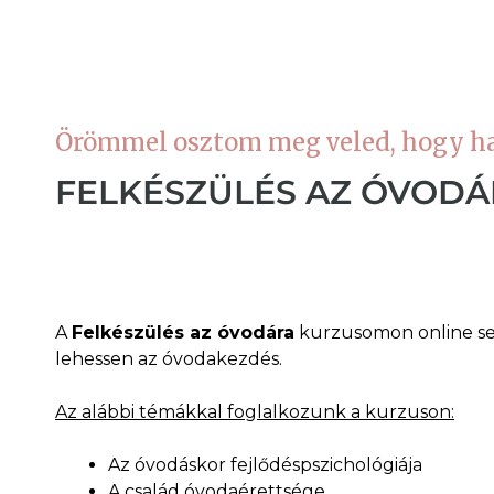
Örömmel osztom meg veled, hogy ha
FELKÉSZÜLÉS AZ ÓVODÁ
A
Felkészülés az óvodára
kurzusomon online se
lehessen az óvodakezdés.
Az alábbi témákkal foglalkozunk a kurzuson:
Az óvodáskor fejlődéspszichológiája
A család óvodaérettsége